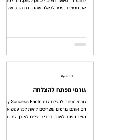
להתמודד כאשר רוצים לשווק לשוק. ניתן לנתח
את חסמי הכניסה לכאלה שמנקודת מבט של
העסק ולכאלה שמנקודת...
תרמיקס
גורמי מפתח להצלחה
גורמי מפתח להצלחה (Key Success Factors)
הם אותם גורמים שצריכים להיות לכל עסק או
מוצר הפונה לשוק, בכדי שיצליח לאורך זמן. ניתן
לנתח את...