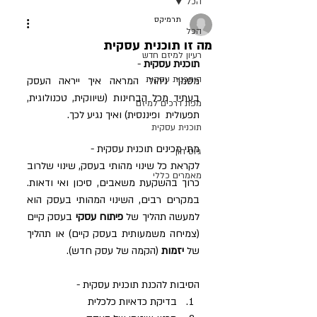
הכל
תרמיקס
הכל
מה זו תוכנית עסקית
רעיון למיזם חדש
תוכנית עסקית
 -
היתכנות עסקית
מסמך ניהולי המראה איך ייראה העסק 
בעתיד מכל הבחינות (שיווקית, טכנולוגית, 
מפת דרכים למיזם
תפעולית  ופיננסית) ואיך נגיע לכך.
תוכנית עסקית
מתי מכינים תוכנית עסקית -
גיוס הון
לקראת כל שינוי מהותי בעסק, שינוי שלרוב 
מאמרים כללי
כרוך בהשקעת משאבים, סיכון ואי ודאות. 
במקרים רבים, השינוי המהותי בעסק הוא 
למעשה תהליך של 
פיתוח עסקי
 בעסק קיים 
(צמיחה משמעותית בעסק קיים) או תהליך 
של 
יזמות
 (הקמה של עסק חדש). 
הסיבות להכנת תוכנית עסקית - 
בדיקת כדאיות כלכלית  