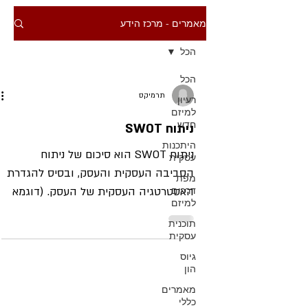
מאמרים - מרכז הידע
הכל
הכל
תרמיקס
רעיון
למיזם
חדש
ניתוח SWOT
היתכנות
ניתוח SWOT הוא סיכום של ניתוח
עסקית
הסביבה העסקית והעסק, ובסיס להגדרת
מפת
דרכים
האסטרטגיה העסקית של העסק. (דוגמא
למיזם
לניתוח SWOT) ראשי התיבות של SWOT...
תוכנית
עסקית
גיוס
הון
מאמרים
כללי