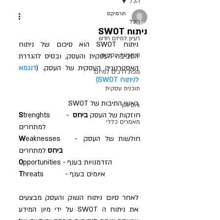
הכל
תרמיקס
הכל
ניתוח SWOT
רעיון למיזם חדש
ניתוח SWOT הוא סיכום של ניתוח 
היתכנות עסקית
הסביבה העסקית והעסק, ובסיס להגדרת 
האסטרטגיה העסקית של העסק. (
דוגמא 
מפת דרכים למיזם
לניתוח SWOT)
תוכנית עסקית
ראשי התיבות של SWOT
גיוס הון
trenghts        - חוזקות של העסק 
ביחס
S
מאמרים כללי
למתחרים
eaknesses   - חולשות של העסק 
W
ביחס
 למתחרים
pportunities - הזדמנויות בענף
O
hreats           - איומים בענף
T
לאחר סיום ניתוח השוק והעסק מבצעים 
את ניתוח ה SWOT על ידי מיון המידע 