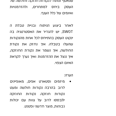
שנאסף ונותח לנקודות חוזקה וחולשה של 
העסק ביחס למתחרים, ולהזדמנויות 
ואיומים של כלל הענף. 
לאחר ביצוע הניתוח ובניית טבלת ה 
SWOT, יש להגדיר את האסטרטגיה בה 
ינקוט העסק בהתייחס לכל אחת מהנקודות 
שהעלו בטבלה. איך נחזק את נקודת 
החולשה, איך נשמר את נקודת החוזקה, 
איך ננצל את ההזדמנות ואיך נערך לקראת 
האיום הצפוי.
הערה: 
מיזמים וסטארט אפים, מאופיינים 
לרוב בהרבה נקודות חולשה ומעט 
נקודות חוזקה. נקודות החוזקה 
יתבססו לרוב על צוות עם יכולות 
גבוהות, מוצר חדשני ופטנט. 