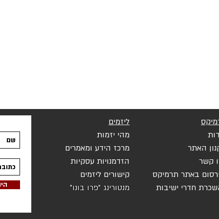
מיקס
ליזמים
ות
מהי יזמות
נון האתר
מרכז הידע ומאמרים
ו קשר
הזדמנויות עסקיות
רסום באתר תרמ
יקס
קישורי
ם ליזמים
היו
שכרת חדרי ישיבות
מנטורינג "פרו בונו"