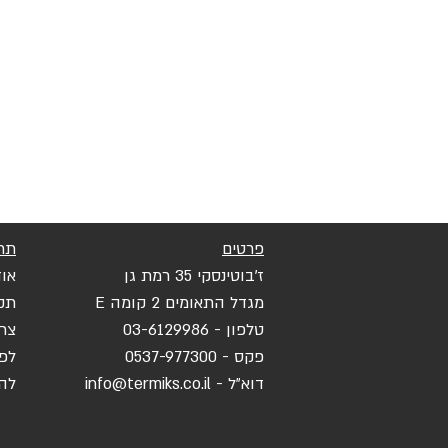
פרטים
תר
ז'בוטינסקי 35 רמת גן
אוד
מגדל התאומים 2 קומה E
תק
טלפון - 03-6129986
צר
פקס
- 0537-977300
לפ
דוא"ל -
info@termiks.co.il
לה