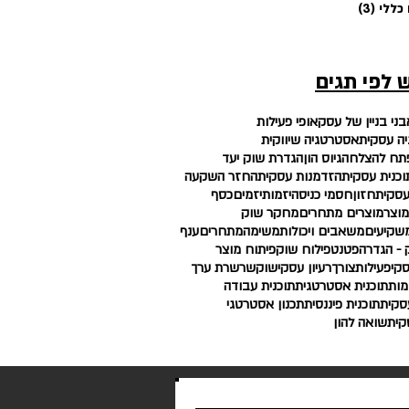
כללי
(3)
3 פוסטים
 לפי תגים
בני בניין של עסק
אופי פעילות
ה עסקית
אסטרטגיה שיווקית
פתח להצלחה
גיוס הון
הגדרת שוק יעד
וכנית עסקית
הזדמנות עסקית
החזר השקעה
עסקית
חזון
חסמי כניסה
יזמות
יזמים
כסף
מוצר
מוצרים מתחרים
מחקר שוק
שקיעים
משאבים ויכולות
משימה
מתחרים
ענף
- הגדרה
פטנט
פילוח שוק
פיתוח מוצר
קי
פעילות
צורך
רעיון עסקי
שוק
שרשרת ערך
מות
תוכנית אסטרטגית
תוכנית עבודה
סקית
תוכנית פיננסית
תכנון אסטרטגי
קי
תשואה להון