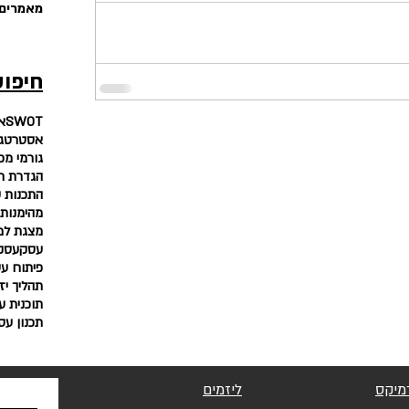
מאמרים 
חיפוש
SWOT
א
אסטרטגי
גורמי מ
הגדרת ת
התכנות 
מהימנות
מצגת למ
עסק
עסק 
פיתוח עס
תהליך יז
תוכנית ע
תכנון עס
מיקס
ליזמים